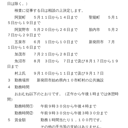
日は除く。）
検査に従事する日は相談の上決定します。
阿賀町 ５月１１日から１４日まで 聖籠町 ５月１
５日から１９日まで
阿賀野市 ５月２０日から２６日まで 胎内市 ５月２
７日から２９日まで
五泉市 ６月 １日から１０日まで 新発田市 ７月
１日から１６日まで
加茂市 ７月２１日から２８日まで
魚沼市 ８月 ３日から ７日まで及び８月１７日から１９
日まで
村上氏 ９月１０日から１１日まで及び９月１７日
３ 勤務場所 新発田市始め県内１０市町村の公共施設
４ 勤務時間
おおむね以下のとおりです。（正午から午後１時までは休憩時
間）
勤務時間① 午前９時３０分から午後４時まで
勤務時間② 午前９時３０分から午後３時３０分まで
５ 賃金額 勤務１時間当たり１，１００円です。
その他の手当等の支給はありません。