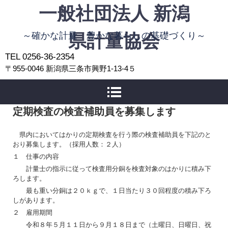
一般社団法人 新潟
～確かな計量 豊かな暮らしの基礎づくり～
県計量協会
TEL 0256-36-2354
〒955-0046 新潟県三条市興野1-13-4５
定期検査の検査補助員を募集します
県内においてはかりの定期検査を行う際の検査補助員を下記のと
おり募集します。（採用人数：２人）
１ 仕事の内容
計量士の指示に従って検査用分銅を検査対象のはかりに積み下
ろします。
最も重い分銅は２０ｋｇで、１日当たり３０回程度の積み下ろ
しがあります。
２ 雇用期間
令和８年５月１１日から９月１８日まで（土曜日、日曜日、祝